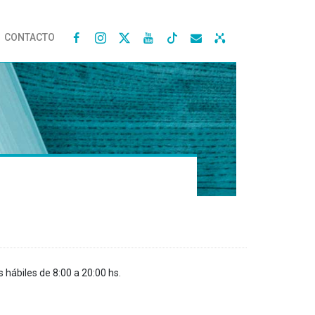
CONTACTO




s hábiles de 8:00 a 20:00 hs.