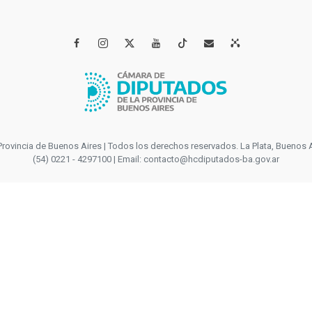




incia de Buenos Aires | Todos los derechos reservados. La Plata, Buenos Aires
(54) 0221 - 4297100 | Email: contacto@hcdiputados-ba.gov.ar