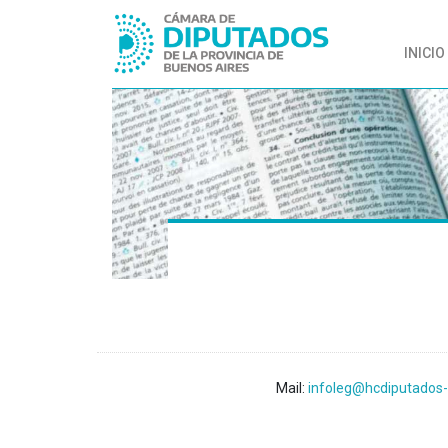
INICIO
Mail:
infoleg@hcdiputados-