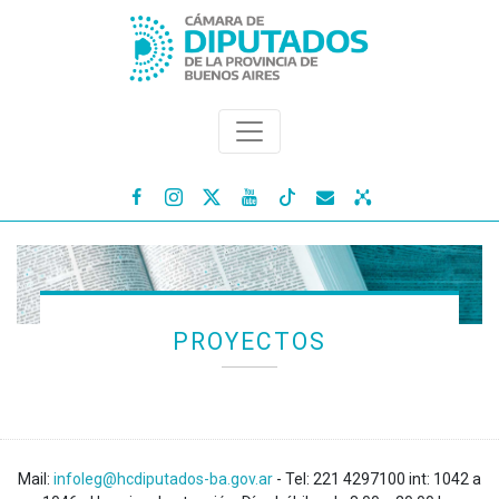




PROYECTOS
Mail:
infoleg@hcdiputados-ba.gov.ar
- Tel: 221 4297100 int: 1042 a