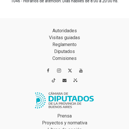
1046 - Horarios de atención: Días hábiles de 8:00 a 20:00 hs.
Autoridades
Visitas guiadas
Reglamento
Diputados
Comisiones




Prensa
Proyectos y normativa