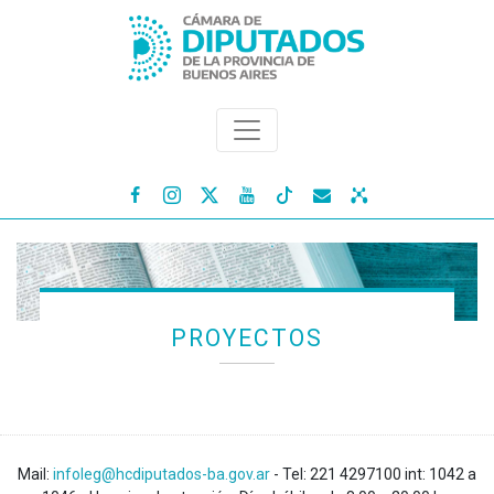




PROYECTOS
Mail:
infoleg@hcdiputados-ba.gov.ar
- Tel: 221 4297100 int: 1042 a