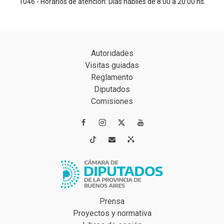
1046 - Horarios de atención: Días hábiles de 8:00 a 20:00 hs.
Autoridades
Visitas guiadas
Reglamento
Diputados
Comisiones




Prensa
Proyectos y normativa