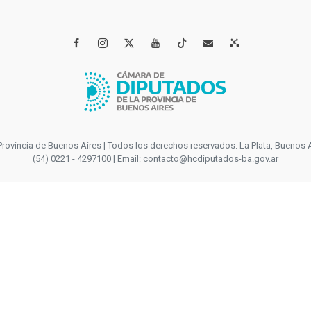




incia de Buenos Aires | Todos los derechos reservados. La Plata, Buenos Aires
(54) 0221 - 4297100 | Email: contacto@hcdiputados-ba.gov.ar