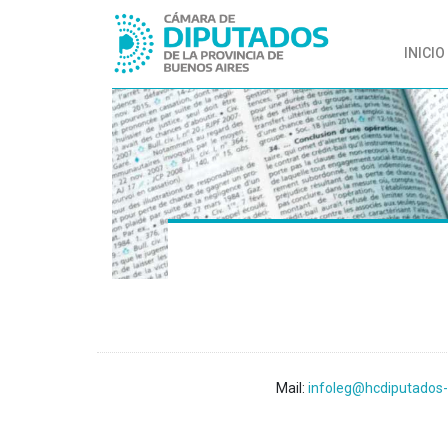
INICIO
Mail:
infoleg@hcdiputados-