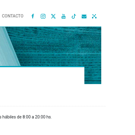
CONTACTO




s hábiles de 8:00 a 20:00 hs.