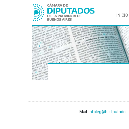
INICIO
Mail:
infoleg@hcdiputados-