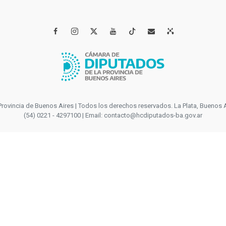




incia de Buenos Aires | Todos los derechos reservados. La Plata, Buenos Aires
(54) 0221 - 4297100 | Email: contacto@hcdiputados-ba.gov.ar