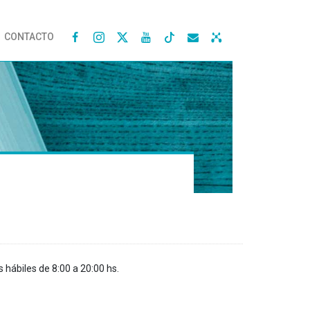
CONTACTO




s hábiles de 8:00 a 20:00 hs.