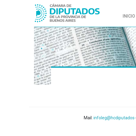
INICIO
Mail:
infoleg@hcdiputados-