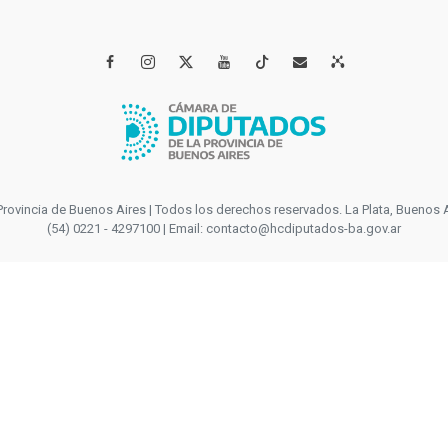




incia de Buenos Aires | Todos los derechos reservados. La Plata, Buenos Aires
(54) 0221 - 4297100 | Email: contacto@hcdiputados-ba.gov.ar