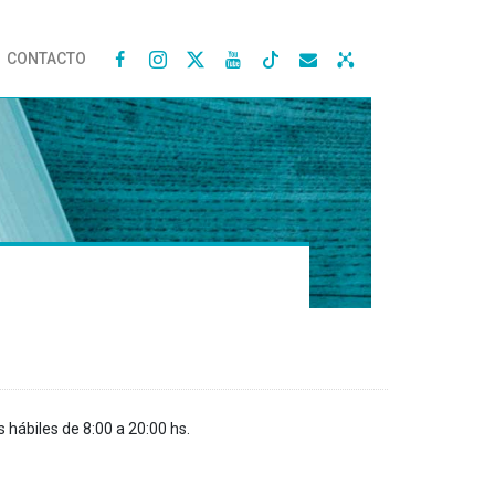
CONTACTO




s hábiles de 8:00 a 20:00 hs.