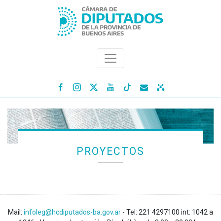




PROYECTOS
Mail:
infoleg@hcdiputados-ba.gov.ar
- Tel: 221 4297100 int: 1042 a