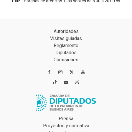
1046 - Horarios de atención: Días hábiles de 8:00 a 20:00 hs.
Autoridades
Visitas guiadas
Reglamento
Diputados
Comisiones




Prensa
Proyectos y normativa