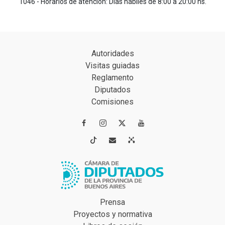
1046 - Horarios de atención: Días hábiles de 8:00 a 20:00 hs.
Autoridades
Visitas guiadas
Reglamento
Diputados
Comisiones




Prensa
Proyectos y normativa