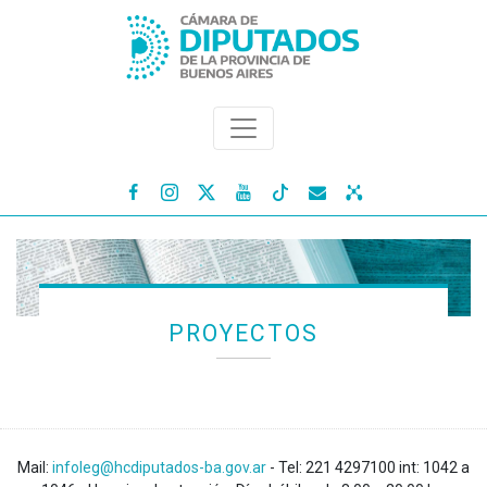




PROYECTOS
Mail:
infoleg@hcdiputados-ba.gov.ar
- Tel: 221 4297100 int: 1042 a