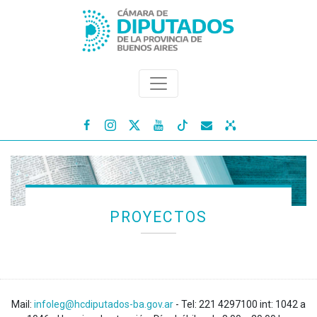




PROYECTOS
Mail:
infoleg@hcdiputados-ba.gov.ar
- Tel: 221 4297100 int: 1042 a