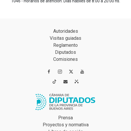
1046 - Horarios de atención: Días hábiles de 8:00 a 20:00 hs.
Autoridades
Visitas guiadas
Reglamento
Diputados
Comisiones




Prensa
Proyectos y normativa