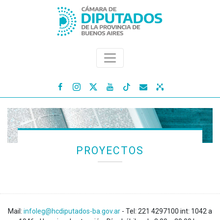




PROYECTOS
Mail:
infoleg@hcdiputados-ba.gov.ar
- Tel: 221 4297100 int: 1042 a