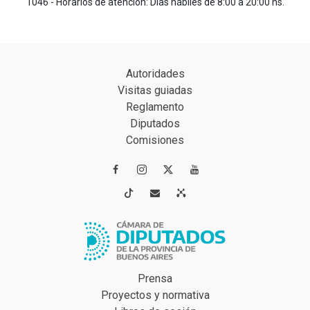
1046 - Horarios de atención: Días hábiles de 8:00 a 20:00 hs.
Autoridades
Visitas guiadas
Reglamento
Diputados
Comisiones




Prensa
Proyectos y normativa