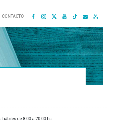
CONTACTO




s hábiles de 8:00 a 20:00 hs.