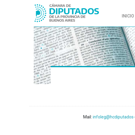
INICIO
Mail:
infoleg@hcdiputados-