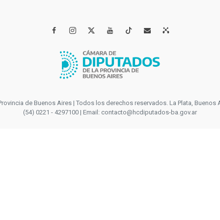




incia de Buenos Aires | Todos los derechos reservados. La Plata, Buenos Aires
(54) 0221 - 4297100 | Email: contacto@hcdiputados-ba.gov.ar