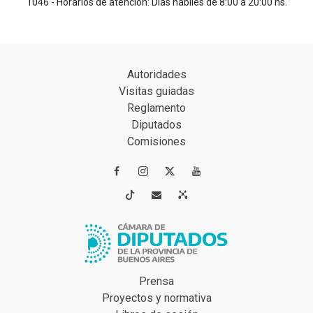
1046 - Horarios de atención: Días hábiles de 8:00 a 20:00 hs.
Autoridades
Visitas guiadas
Reglamento
Diputados
Comisiones




Prensa
Proyectos y normativa