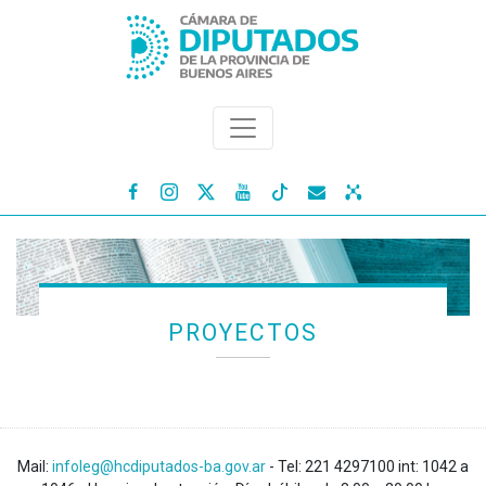




PROYECTOS
Mail:
infoleg@hcdiputados-ba.gov.ar
- Tel: 221 4297100 int: 1042 a