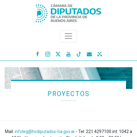




PROYECTOS
Mail:
infoleg@hcdiputados-ba.gov.ar
- Tel: 221 4297100 int: 1042 a