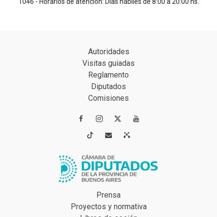
1046 - Horarios de atención: Días hábiles de 8:00 a 20:00 hs.
Autoridades
Visitas guiadas
Reglamento
Diputados
Comisiones




Prensa
Proyectos y normativa