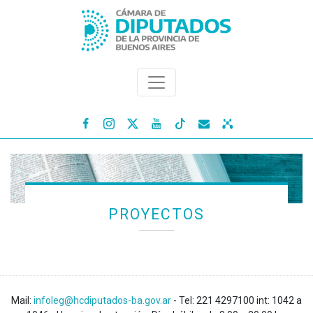




PROYECTOS
Mail:
infoleg@hcdiputados-ba.gov.ar
- Tel: 221 4297100 int: 1042 a