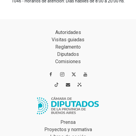
1046 - Horarios de atención: Días hábiles de 8:00 a 20:00 hs.
Autoridades
Visitas guiadas
Reglamento
Diputados
Comisiones




Prensa
Proyectos y normativa