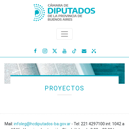




PROYECTOS
Mail:
infoleg@hcdiputados-ba.gov.ar
- Tel: 221 4297100 int: 1042 a