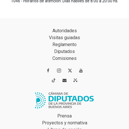
1046 - Horarios de atención: Días hábiles de 8:00 a 20:00 hs.
Autoridades
Visitas guiadas
Reglamento
Diputados
Comisiones




Prensa
Proyectos y normativa