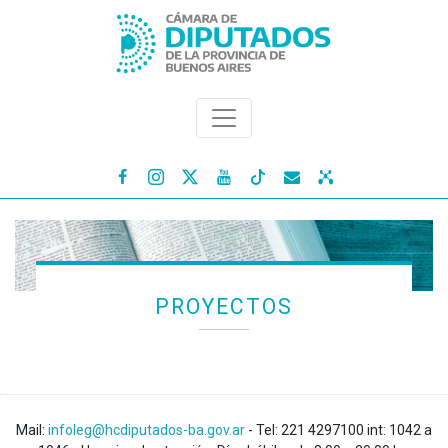




PROYECTOS
Mail:
infoleg@hcdiputados-ba.gov.ar
- Tel: 221 4297100 int: 1042 a