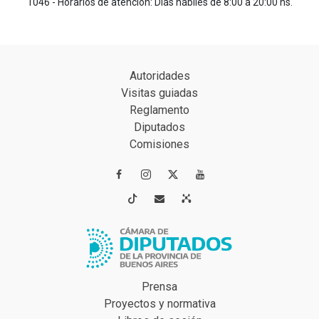
1046 - Horarios de atención: Días hábiles de 8:00 a 20:00 hs.
Autoridades
Visitas guiadas
Reglamento
Diputados
Comisiones




Prensa
Proyectos y normativa