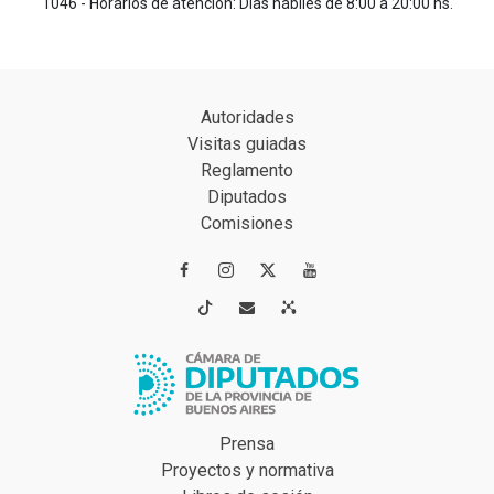
1046 - Horarios de atención: Días hábiles de 8:00 a 20:00 hs.
Autoridades
Visitas guiadas
Reglamento
Diputados
Comisiones




Prensa
Proyectos y normativa