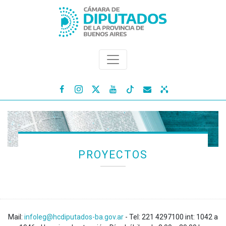




PROYECTOS
Mail:
infoleg@hcdiputados-ba.gov.ar
- Tel: 221 4297100 int: 1042 a