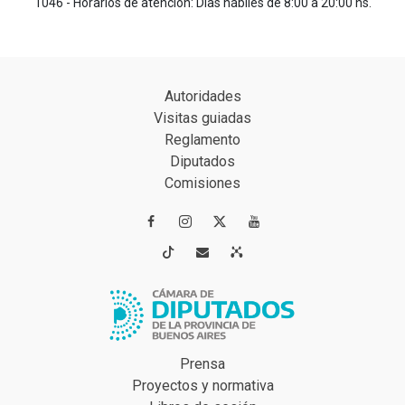
1046 - Horarios de atención: Días hábiles de 8:00 a 20:00 hs.
Autoridades
Visitas guiadas
Reglamento
Diputados
Comisiones




Prensa
Proyectos y normativa