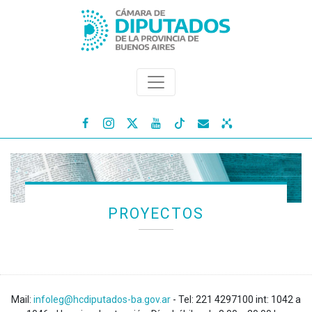




PROYECTOS
Mail:
infoleg@hcdiputados-ba.gov.ar
- Tel: 221 4297100 int: 1042 a