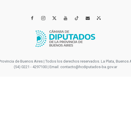




incia de Buenos Aires | Todos los derechos reservados. La Plata, Buenos Aires
(54) 0221 - 4297100 | Email: contacto@hcdiputados-ba.gov.ar