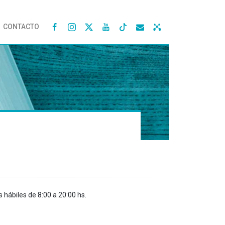
CONTACTO




s hábiles de 8:00 a 20:00 hs.