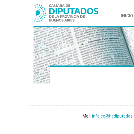
INICIO
Mail:
infoleg@hcdiputados-