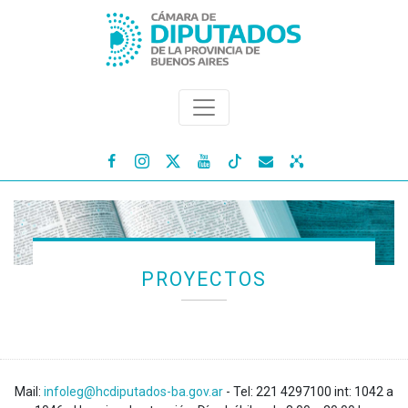




PROYECTOS
Mail:
infoleg@hcdiputados-ba.gov.ar
- Tel: 221 4297100 int: 1042 a