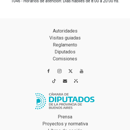
1046 - Horarios de atención: Días hábiles de 8:00 a 20:00 hs.
Autoridades
Visitas guiadas
Reglamento
Diputados
Comisiones




Prensa
Proyectos y normativa