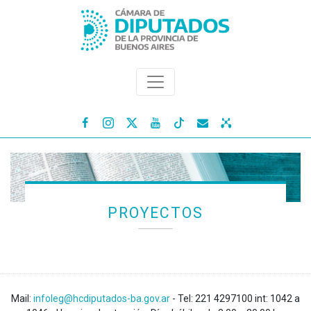




PROYECTOS
Mail:
infoleg@hcdiputados-ba.gov.ar
- Tel: 221 4297100 int: 1042 a