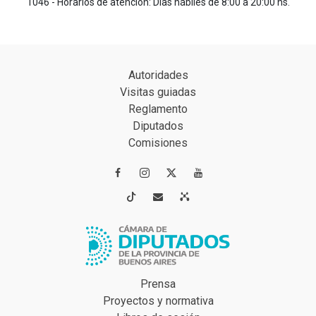
1046 - Horarios de atención: Días hábiles de 8:00 a 20:00 hs.
Autoridades
Visitas guiadas
Reglamento
Diputados
Comisiones




Prensa
Proyectos y normativa