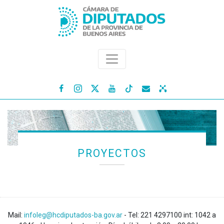




PROYECTOS
Mail:
infoleg@hcdiputados-ba.gov.ar
- Tel: 221 4297100 int: 1042 a