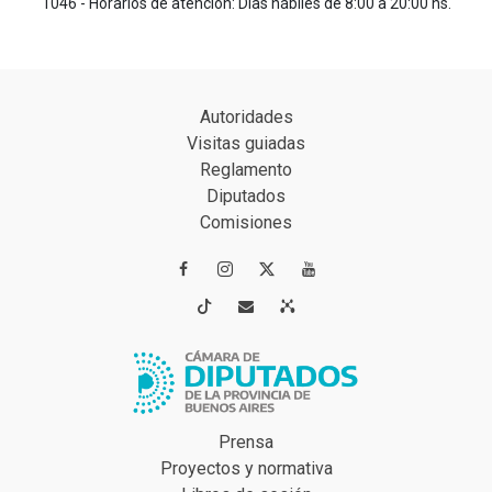
1046 - Horarios de atención: Días hábiles de 8:00 a 20:00 hs.
Autoridades
Visitas guiadas
Reglamento
Diputados
Comisiones




Prensa
Proyectos y normativa