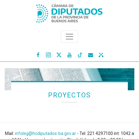




PROYECTOS
Mail:
infoleg@hcdiputados-ba.gov.ar
- Tel: 221 4297100 int: 1042 a