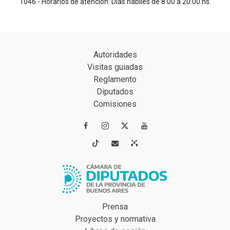
1046 - Horarios de atención: Días hábiles de 8:00 a 20:00 hs.
Autoridades
Visitas guiadas
Reglamento
Diputados
Comisiones




Prensa
Proyectos y normativa