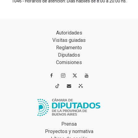
1046 - Horarios de atención: Días hábiles de 8:00 a 20:00 hs.
Autoridades
Visitas guiadas
Reglamento
Diputados
Comisiones




Prensa
Proyectos y normativa