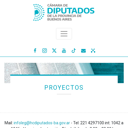




PROYECTOS
Mail:
infoleg@hcdiputados-ba.gov.ar
- Tel: 221 4297100 int: 1042 a