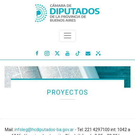




PROYECTOS
Mail:
infoleg@hcdiputados-ba.gov.ar
- Tel: 221 4297100 int: 1042 a