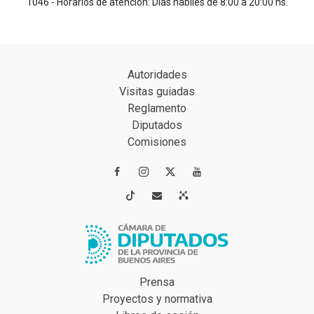
1046 - Horarios de atención: Días hábiles de 8:00 a 20:00 hs.
Autoridades
Visitas guiadas
Reglamento
Diputados
Comisiones




Prensa
Proyectos y normativa