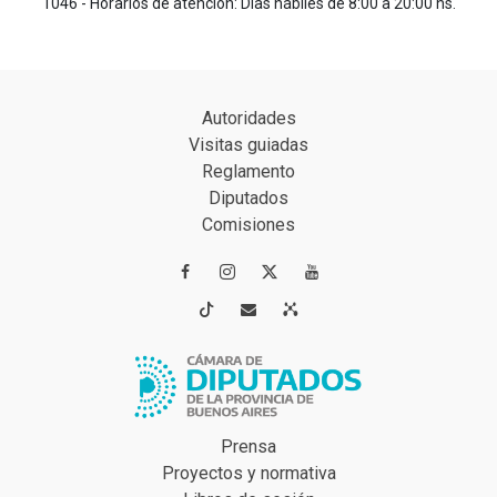
1046 - Horarios de atención: Días hábiles de 8:00 a 20:00 hs.
Autoridades
Visitas guiadas
Reglamento
Diputados
Comisiones




Prensa
Proyectos y normativa