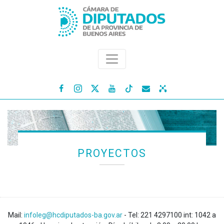




PROYECTOS
Mail:
infoleg@hcdiputados-ba.gov.ar
- Tel: 221 4297100 int: 1042 a