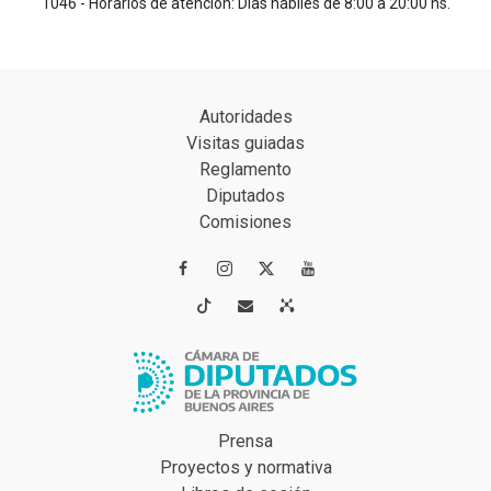
1046 - Horarios de atención: Días hábiles de 8:00 a 20:00 hs.
Autoridades
Visitas guiadas
Reglamento
Diputados
Comisiones




Prensa
Proyectos y normativa