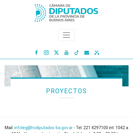




PROYECTOS
Mail:
infoleg@hcdiputados-ba.gov.ar
- Tel: 221 4297100 int: 1042 a