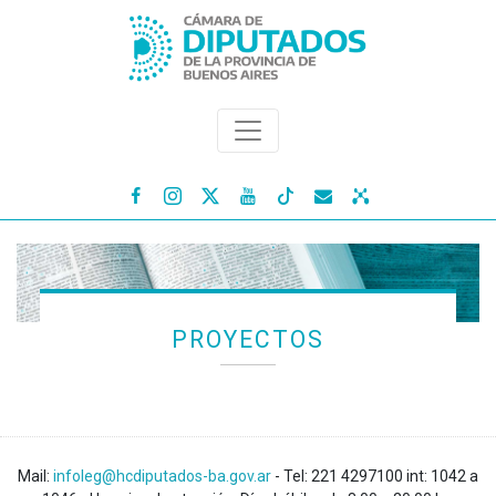




PROYECTOS
Mail:
infoleg@hcdiputados-ba.gov.ar
- Tel: 221 4297100 int: 1042 a