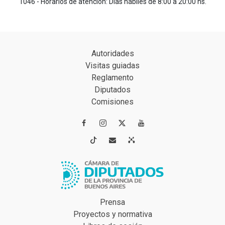
1046 - Horarios de atención: Días hábiles de 8:00 a 20:00 hs.
Autoridades
Visitas guiadas
Reglamento
Diputados
Comisiones




Prensa
Proyectos y normativa