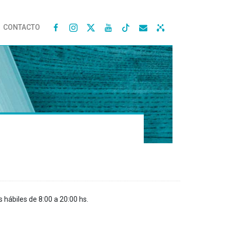
CONTACTO




s hábiles de 8:00 a 20:00 hs.