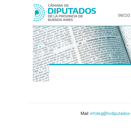
INICIO
Mail:
infoleg@hcdiputados-