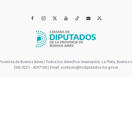




incia de Buenos Aires | Todos los derechos reservados. La Plata, Buenos Aires
(54) 0221 - 4297100 | Email: contacto@hcdiputados-ba.gov.ar