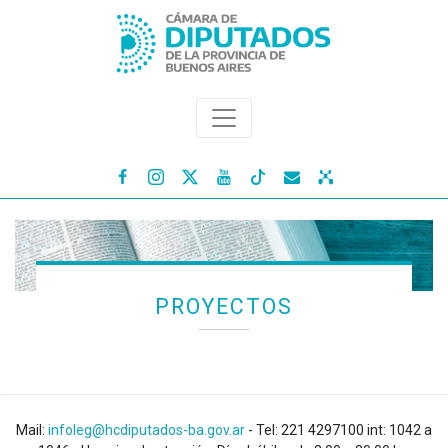




PROYECTOS
Mail:
infoleg@hcdiputados-ba.gov.ar
- Tel: 221 4297100 int: 1042 a