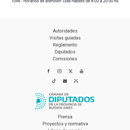
1046 - Horarios de atención: Días hábiles de 8:00 a 20:00 hs.
Autoridades
Visitas guiadas
Reglamento
Diputados
Comisiones




Prensa
Proyectos y normativa