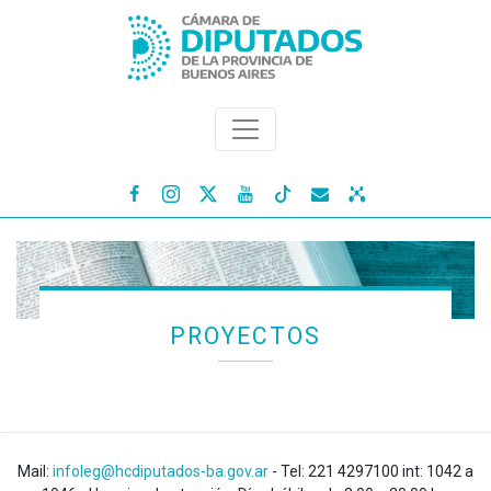




PROYECTOS
Mail:
infoleg@hcdiputados-ba.gov.ar
- Tel: 221 4297100 int: 1042 a