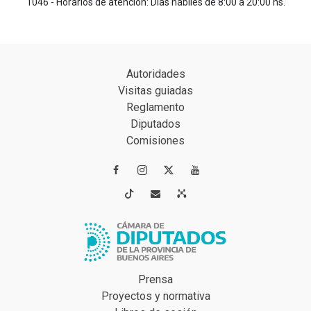
1046 - Horarios de atención: Días hábiles de 8:00 a 20:00 hs.
Autoridades
Visitas guiadas
Reglamento
Diputados
Comisiones




Prensa
Proyectos y normativa