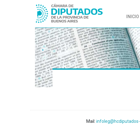
INICIO
Mail:
infoleg@hcdiputados-