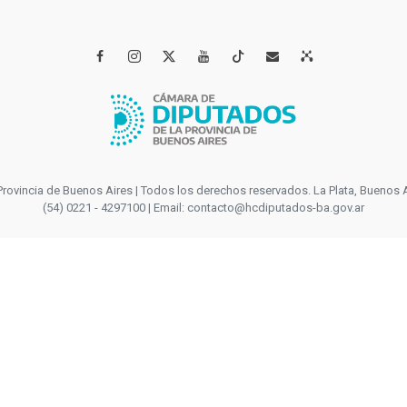




incia de Buenos Aires | Todos los derechos reservados. La Plata, Buenos Aires
(54) 0221 - 4297100 | Email: contacto@hcdiputados-ba.gov.ar