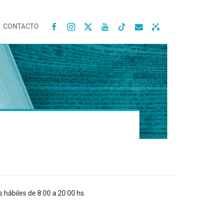
CONTACTO




s hábiles de 8:00 a 20:00 hs.