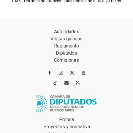
1046 - Horarios de atención: Días hábiles de 8:00 a 20:00 hs.
Autoridades
Visitas guiadas
Reglamento
Diputados
Comisiones




Prensa
Proyectos y normativa