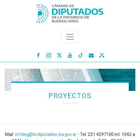




PROYECTOS
Mail:
infoleg@hcdiputados-ba.gov.ar
- Tel: 221 4297100 int: 1042 a