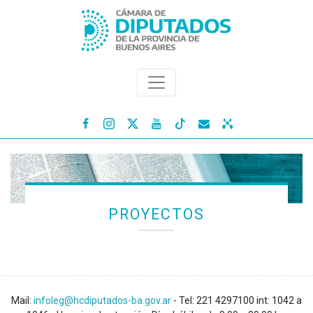




PROYECTOS
Mail:
infoleg@hcdiputados-ba.gov.ar
- Tel: 221 4297100 int: 1042 a