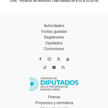
1046 - Horarios de atención: Días hábiles de 8:00 a 20:00 hs.
Autoridades
Visitas guiadas
Reglamento
Diputados
Comisiones




Prensa
Proyectos y normativa