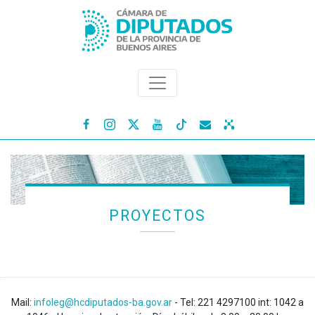




PROYECTOS
Mail:
infoleg@hcdiputados-ba.gov.ar
- Tel: 221 4297100 int: 1042 a