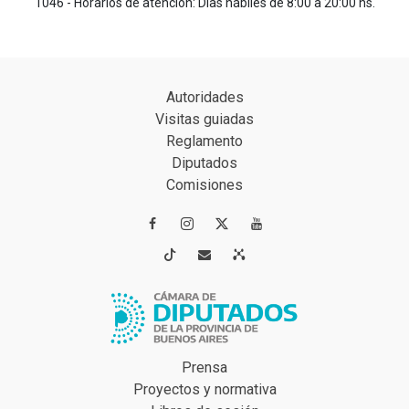
1046 - Horarios de atención: Días hábiles de 8:00 a 20:00 hs.
Autoridades
Visitas guiadas
Reglamento
Diputados
Comisiones




Prensa
Proyectos y normativa