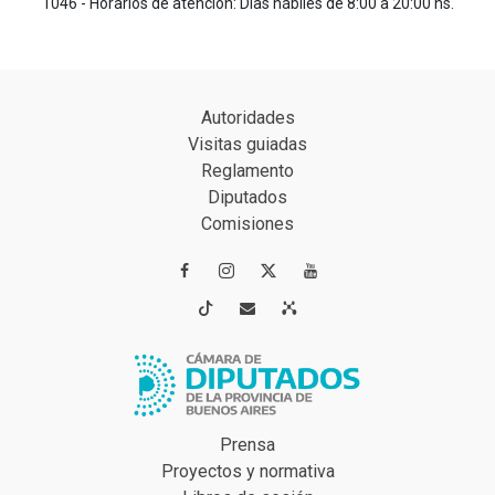
1046 - Horarios de atención: Días hábiles de 8:00 a 20:00 hs.
Autoridades
Visitas guiadas
Reglamento
Diputados
Comisiones




Prensa
Proyectos y normativa