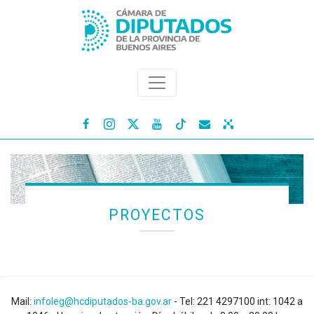




PROYECTOS
Mail:
infoleg@hcdiputados-ba.gov.ar
- Tel: 221 4297100 int: 1042 a