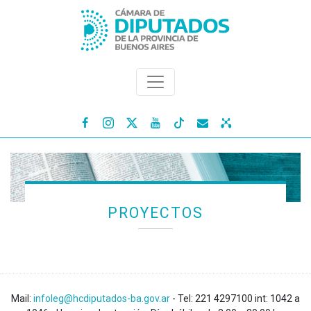




PROYECTOS
Mail:
infoleg@hcdiputados-ba.gov.ar
- Tel: 221 4297100 int: 1042 a