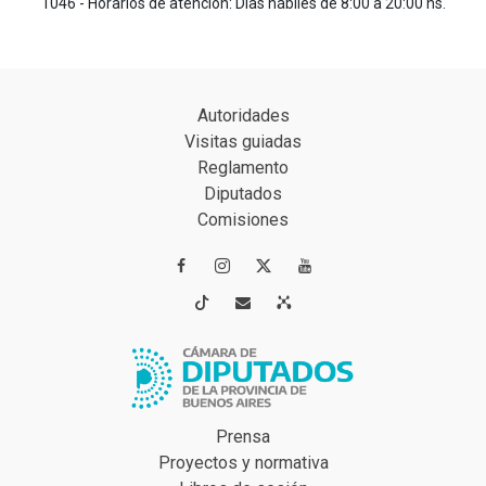
1046 - Horarios de atención: Días hábiles de 8:00 a 20:00 hs.
Autoridades
Visitas guiadas
Reglamento
Diputados
Comisiones




Prensa
Proyectos y normativa