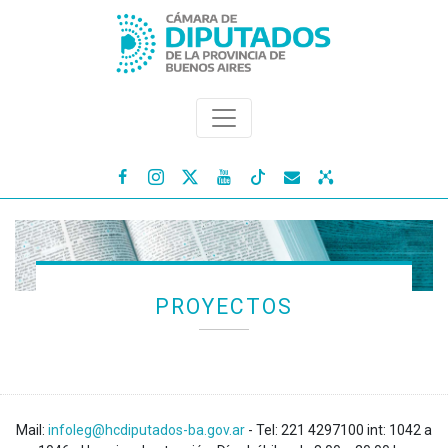




PROYECTOS
Mail:
infoleg@hcdiputados-ba.gov.ar
- Tel: 221 4297100 int: 1042 a