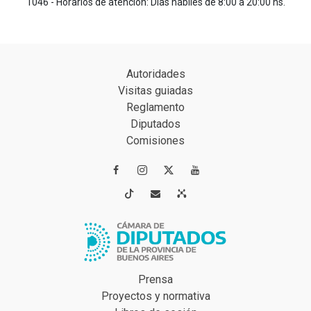
1046 - Horarios de atención: Días hábiles de 8:00 a 20:00 hs.
Autoridades
Visitas guiadas
Reglamento
Diputados
Comisiones




Prensa
Proyectos y normativa