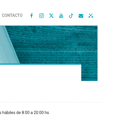
CONTACTO




s hábiles de 8:00 a 20:00 hs.