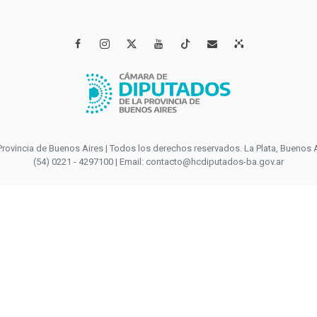




incia de Buenos Aires | Todos los derechos reservados. La Plata, Buenos Aires
(54) 0221 - 4297100 | Email: contacto@hcdiputados-ba.gov.ar