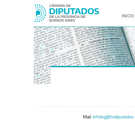
INICIO
Mail:
infoleg@hcdiputados-