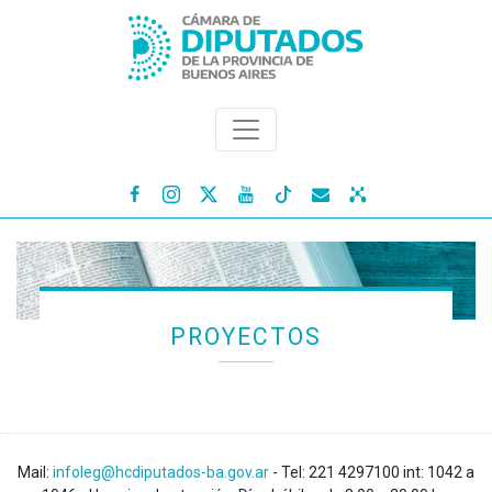




PROYECTOS
Mail:
infoleg@hcdiputados-ba.gov.ar
- Tel: 221 4297100 int: 1042 a