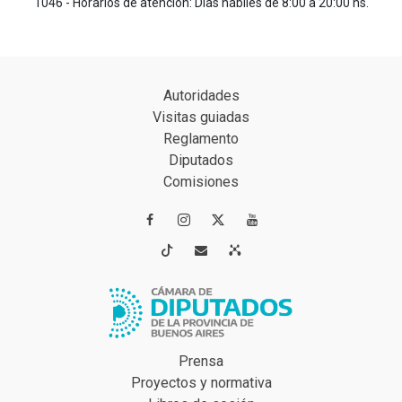
1046 - Horarios de atención: Días hábiles de 8:00 a 20:00 hs.
Autoridades
Visitas guiadas
Reglamento
Diputados
Comisiones




Prensa
Proyectos y normativa