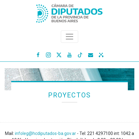




PROYECTOS
Mail:
infoleg@hcdiputados-ba.gov.ar
- Tel: 221 4297100 int: 1042 a