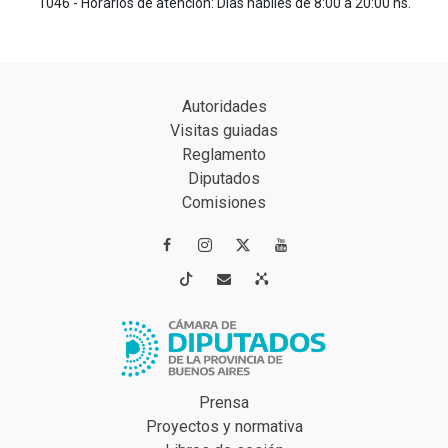
1046 - Horarios de atención: Días hábiles de 8:00 a 20:00 hs.
Autoridades
Visitas guiadas
Reglamento
Diputados
Comisiones




Prensa
Proyectos y normativa