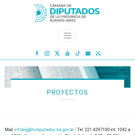




PROYECTOS
Mail:
infoleg@hcdiputados-ba.gov.ar
- Tel: 221 4297100 int: 1042 a