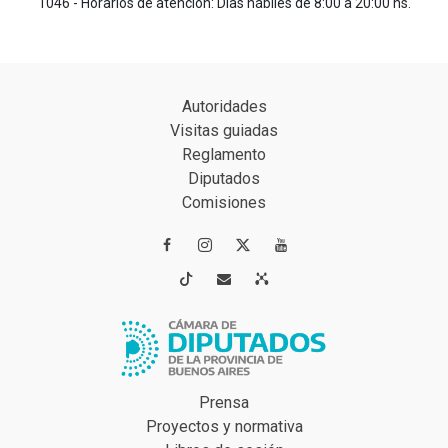
1046 - Horarios de atención: Días hábiles de 8:00 a 20:00 hs.
Autoridades
Visitas guiadas
Reglamento
Diputados
Comisiones




Prensa
Proyectos y normativa