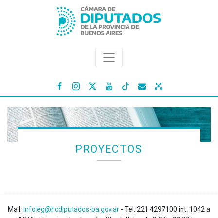




PROYECTOS
Mail:
infoleg@hcdiputados-ba.gov.ar
- Tel: 221 4297100 int: 1042 a