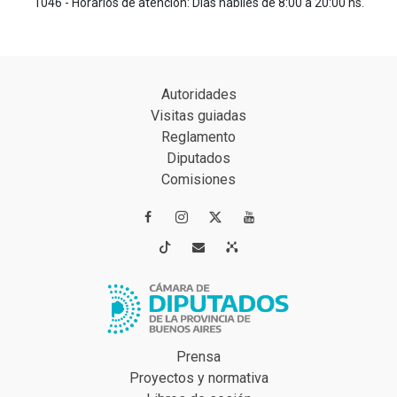
1046 - Horarios de atención: Días hábiles de 8:00 a 20:00 hs.
Autoridades
Visitas guiadas
Reglamento
Diputados
Comisiones




Prensa
Proyectos y normativa