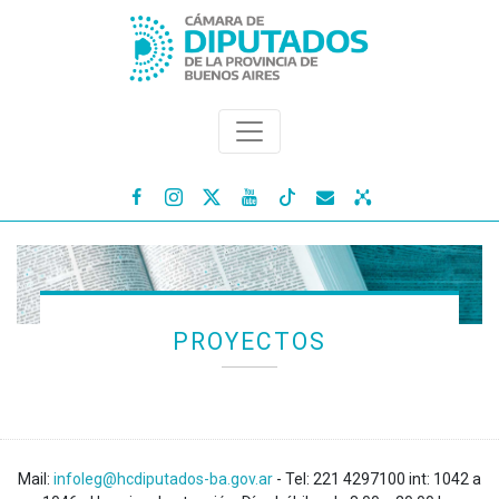




PROYECTOS
Mail:
infoleg@hcdiputados-ba.gov.ar
- Tel: 221 4297100 int: 1042 a