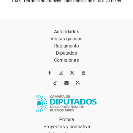
1046 - Horarios de atención: Días hábiles de 8:00 a 20:00 hs.
Autoridades
Visitas guiadas
Reglamento
Diputados
Comisiones




Prensa
Proyectos y normativa