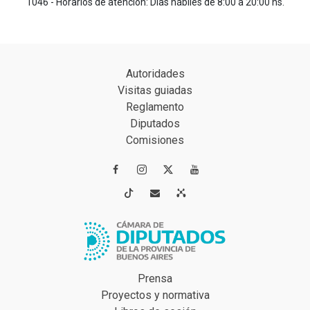
1046 - Horarios de atención: Días hábiles de 8:00 a 20:00 hs.
Autoridades
Visitas guiadas
Reglamento
Diputados
Comisiones




Prensa
Proyectos y normativa