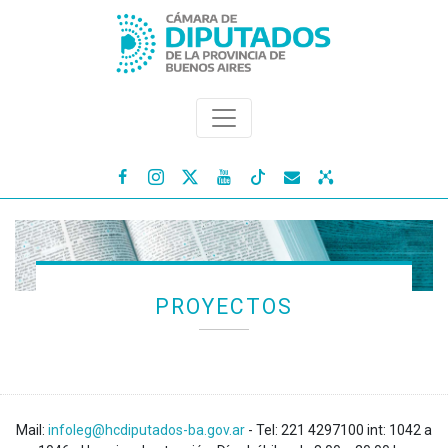




PROYECTOS
Mail:
infoleg@hcdiputados-ba.gov.ar
- Tel: 221 4297100 int: 1042 a