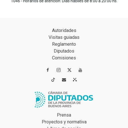
1046 - Horarios de atención: Días hábiles de 8:00 a 20:00 hs.
Autoridades
Visitas guiadas
Reglamento
Diputados
Comisiones




Prensa
Proyectos y normativa