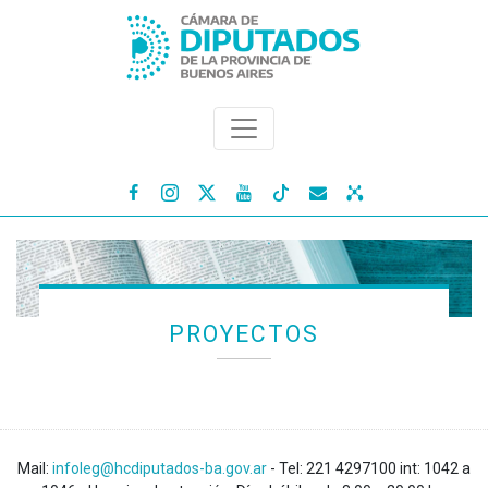




PROYECTOS
Mail:
infoleg@hcdiputados-ba.gov.ar
- Tel: 221 4297100 int: 1042 a