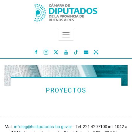




PROYECTOS
Mail:
infoleg@hcdiputados-ba.gov.ar
- Tel: 221 4297100 int: 1042 a