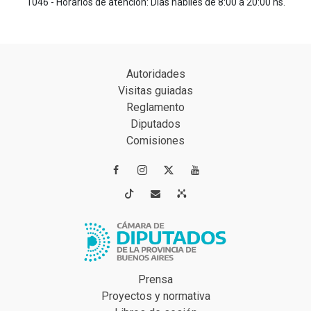
1046 - Horarios de atención: Días hábiles de 8:00 a 20:00 hs.
Autoridades
Visitas guiadas
Reglamento
Diputados
Comisiones




Prensa
Proyectos y normativa