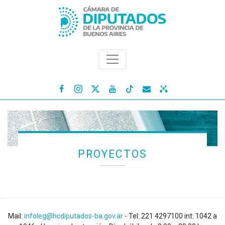




PROYECTOS
Mail:
infoleg@hcdiputados-ba.gov.ar
- Tel: 221 4297100 int: 1042 a