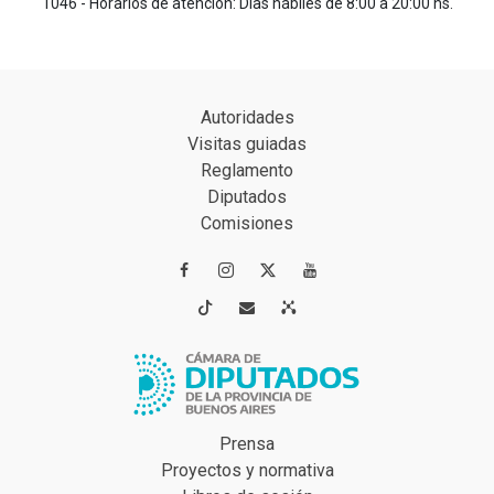
1046 - Horarios de atención: Días hábiles de 8:00 a 20:00 hs.
Autoridades
Visitas guiadas
Reglamento
Diputados
Comisiones




Prensa
Proyectos y normativa