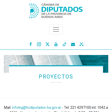




PROYECTOS
Mail:
infoleg@hcdiputados-ba.gov.ar
- Tel: 221 4297100 int: 1042 a