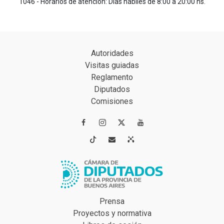
1046 - Horarios de atención: Días hábiles de 8:00 a 20:00 hs.
Autoridades
Visitas guiadas
Reglamento
Diputados
Comisiones




Prensa
Proyectos y normativa