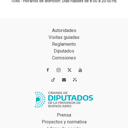
1046 - Horarios de atención: Días hábiles de 8:00 a 20:00 hs.
Autoridades
Visitas guiadas
Reglamento
Diputados
Comisiones




Prensa
Proyectos y normativa