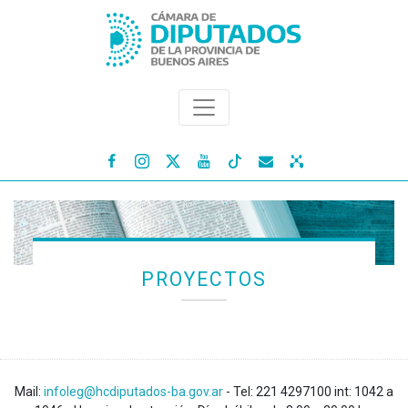




PROYECTOS
Mail:
infoleg@hcdiputados-ba.gov.ar
- Tel: 221 4297100 int: 1042 a